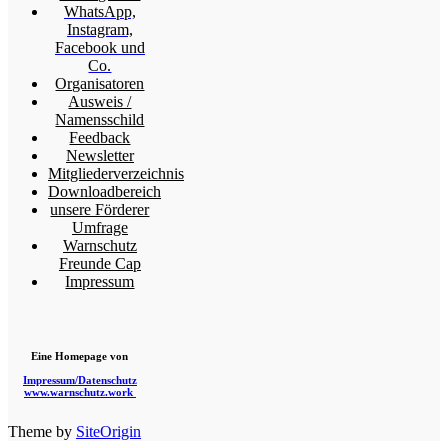
WhatsApp,
Instagram,
Facebook und
Co.
Organisatoren
Ausweis /
Namensschild
Feedback
Newsletter
Mitgliederverzeichnis
Downloadbereich
unsere Förderer
Umfrage
Warnschutz
Freunde Cap
Impressum
Eine Homepage von
Impressum/Datenschutz
www.warnschutz.work
Theme by
SiteOrigin